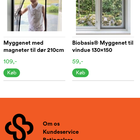
Myggenet med
Biobasis® Myggenet til
magneter til dør 210cm
vindue 130x150
109,-
59,-
Køb
Køb
Om os
Kundeservice