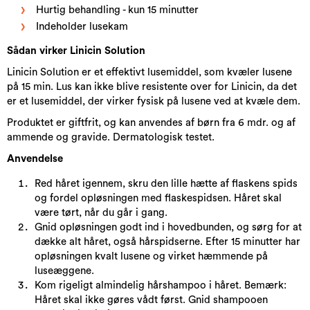
Hurtig behandling - kun 15 minutter
Indeholder lusekam
Sådan virker Linicin Solution
Linicin Solution er et effektivt lusemiddel, som kvæler lusene
på 15 min. Lus kan ikke blive resistente over for Linicin, da det
er et lusemiddel, der virker fysisk på lusene ved at kvæle dem.
Produktet er giftfrit, og kan anvendes af børn fra 6 mdr. og af
ammende og gravide. Dermatologisk testet.
Anvendelse
Red håret igennem, skru den lille hætte af flaskens spids
og fordel opløsningen med flaskespidsen. Håret skal
være tørt, når du går i gang.
Gnid opløsningen godt ind i hovedbunden, og sørg for at
dække alt håret, også hårspidserne. Efter 15 minutter har
opløsningen kvalt lusene og virket hæmmende på
luseæggene.
Kom rigeligt almindelig hårshampoo i håret. Bemærk:
Håret skal ikke gøres vådt først. Gnid shampooen