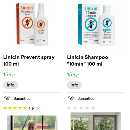
Linicin Prevent spray
Linicin Shampoo
100 ml
"10min" 100 ml
159,-
159,-
Info
Info
Bananflue
Bananflue
4.9
(14)