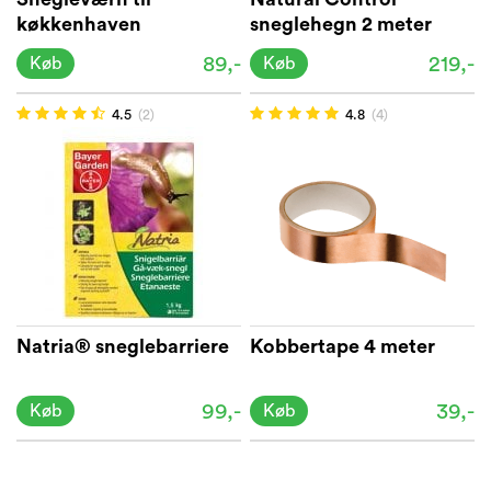
køkkenhaven
sneglehegn 2 meter
Sluggers® 6-pak
89,-
219,-
Køb
Køb
4.5
(2)
4.8
(4)
Natria® sneglebarriere
Kobbertape 4 meter
99,-
39,-
Køb
Køb