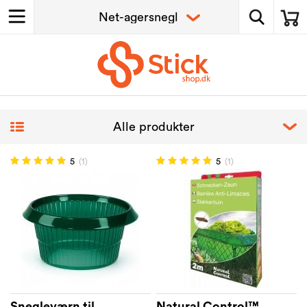
5
(1)
5
(1)
Snegleværn til
Natural Control™