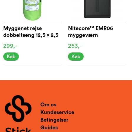
Myggenet rejse
Nitecore™ EMR06
dobbeltseng 12,5 x 2,5
myggeværn
m
299,-
253,-
Køb
Køb
Om os
Kundeservice
Betingelser
Guides