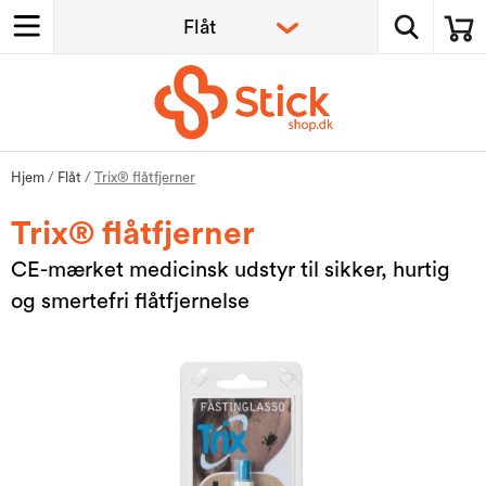
Hjem
/
Flåt
/
Trix® flåtfjerner
Trix® flåtfjerner
CE-mærket medicinsk udstyr til sikker, hurtig
og smertefri flåtfjernelse