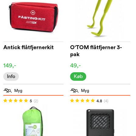
Antick flåtfjernerkit
O'TOM flåtfjerner 3-
pak
149,-
49,-
Info
Køb
Myg
Myg
5
(2)
4.8
(4)