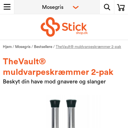
Hjem
/
Mosegris
/
Bestsellere
/
TheVault® muldvarpeskræmmer 2-pak
TheVault®
muldvarpeskræmmer 2-pak
Beskyt din have mod gnavere og slanger