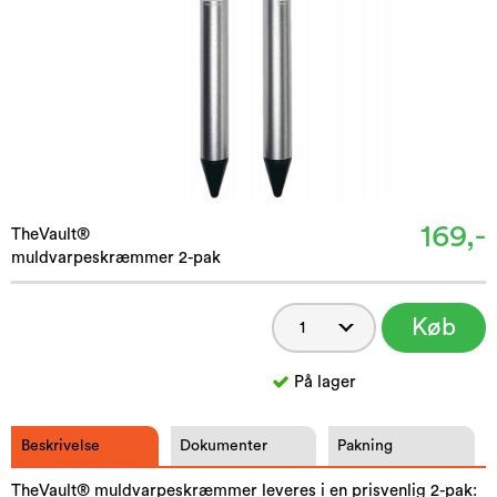
169,-
TheVault®
muldvarpeskræmmer 2-pak
Køb
På lager
Beskrivelse
Dokumenter
Pakning
TheVault® muldvarpeskræmmer leveres i en prisvenlig 2-pak: