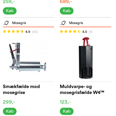
259,-
689,-
Køb
Køb
Mosegris
Mosegris
4.9
(60)
4.5
(4)
Smækfælde mod
Muldvarpe- og
mosegrise
mosegrisfælde W4™
299,-
123,-
Køb
Køb