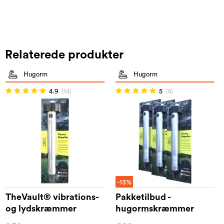
Relaterede produkter
Hugorm
Hugorm
4.9
(14)
5
(4)
-13%
TheVault® vibrations-
Pakketilbud -
og lydskræmmer
hugormskræmmer