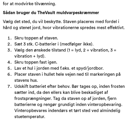
for at modvirke tilvænning.
Sådan bruger du TheVault muldvarpeskræmmer
Vælg det sted, du vil beskytte. Staven placeres med fordel i
hård og stenet jord, hvor vibrationerne spredes mest effektivt.
Skru toppen af staven.
Sæt 3 stk. C-batterier i (medfølger ikke).
Vælg den ønskede tilstand (1 = lyd, 2 = vibration, 3 =
vibration + lyd).
Skru toppen fast igen.
Lav et hul i jorden med f.eks. et spyd/jordbor.
Placer staven i hullet hele vejen ned til markeringen på
stavens hus.
Udskift batteriet efter behov. Bør tages op, inden frosten
sætter ind, da den ellers kan blive beskadiget af
frostsprængninger. Tag da staven op af jorden, fjern
batterierne og rengør grundigt inden vinteropbevaring.
Vinteropbevares indendørs et tørt sted ved almindelig
stuetemperatur.