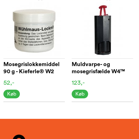
Mosegrislokkemiddel
Muldvarpe- og
90 g - Kieferle® W2
mosegrisfælde W4™
52,-
123,-
Køb
Køb