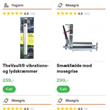
Hugorm
Mosegris
4.9
(14)
4.9
(60)
TheVault® vibrations-
Smækfælde mod
og lydskræmmer
mosegrise
259,-
299,-
Køb
Køb
Mosegris
Mosegris
4.3
(6)
4.5
(4)