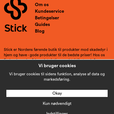
Om os
Kundeservice
Betingelser
Guides
Blog
Stick er Nordens førende butik til produkter mod skadedyr i
hjem og have - gode produkter til de bedste priser! Hos os
finder du gode råd og det rigtige værktøj til at undgå
Vi bruger cookies
skadedyr.
Vi bruger cookies til sidens funktion, analyse af data og
markedsføring.
Okay
Kun nødvendigt
Copyright © 2026
Stick AB
Indstillinger