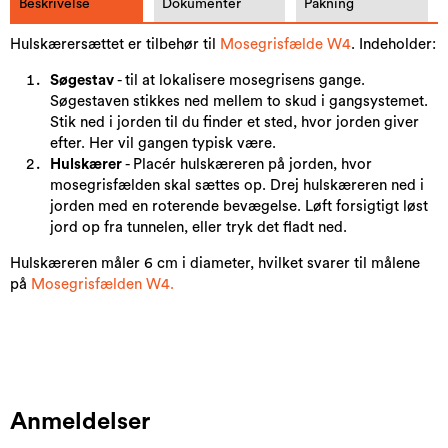
Beskrivelse
Dokumenter
Pakning
Hulskærersættet er tilbehør til
M
osegrisfælde
W4
. Indeholder:
Søgestav
- til at lokalisere mosegrisens gange.
Søgestaven stikkes ned mellem to skud i gangsystemet.
Stik ned i jorden til du finder et sted, hvor jorden giver
efter. Her vil gangen typisk være.
Hulskærer
- Placér hulskæreren på jorden, hvor
mosegrisfælden skal sættes op. Drej hulskæreren ned i
jorden med en roterende bevægelse. Løft forsigtigt løst
jord op fra tunnelen, eller tryk det fladt ned.
Hulskæreren måler 6 cm i diameter, hvilket svarer til målene
på
M
osegrisfælden
W4
.
Anmeldelser