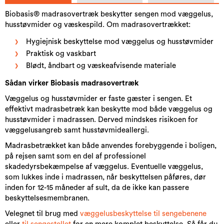
Biobasis® madrasovertræk beskytter sengen mod væggelus,
husstøvmider og væskespild. Om madrasovertrækket:
Hygiejnisk beskyttelse mod væggelus og husstøvmider
Praktisk og vaskbart
Blødt, åndbart og væskeafvisende materiale
Sådan virker Biobasis madrasovertræk​
Væggelus og husstøvmider er faste gæster i sengen. Et
effektivt madrasbetræk kan beskytte mod både væggelus og
husstøvmider i madrassen. Derved mindskes risikoen for
væggelusangreb samt husstøvmideallergi.
Madrasbetrækket kan både anvendes forebyggende i boligen,
på rejsen samt som en del af professionel
skadedyrsbekæmpelse af væggelus. Eventuelle væggelus,
som lukkes inde i madrassen, når beskyttelsen påføres, dør
inden for 12-15 måneder af sult, da de ikke kan passere
beskyttelsesmembranen.
Velegnet til brug med
væggelusbeskyttelse til sengebenene