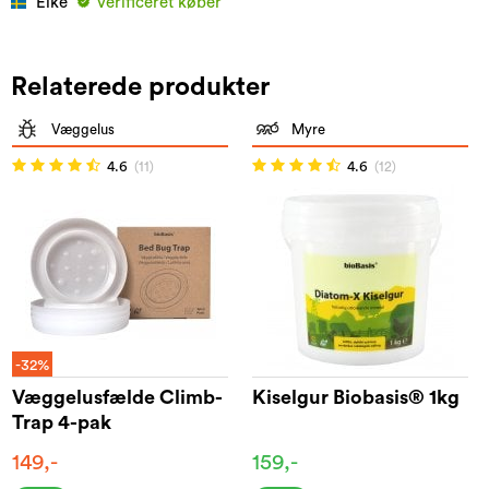
Elke
Verificeret køber
Relaterede produkter
Væggelus
Myre
4.6
(11)
4.6
(12)
-32%
Væggelusfælde Climb-
Kiselgur Biobasis® 1kg
Trap 4-pak
149,-
159,-