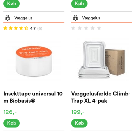
Køb
Køb
Væggelus
Væggelus
4.7
(6)
Insekttape universal 10
Væggelusfælde Climb-
m Biobasis®
Trap XL 4-pak
126,-
199,-
Køb
Køb