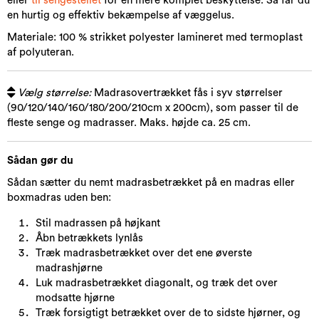
eller
til sengestellet
for en mere komplet beskyttelse. Så får du
en hurtig og effektiv bekæmpelse af væggelus.
Materiale: 100 % strikket polyester lamineret med termoplast
af polyuteran.
Vælg størrelse:
Madrasovertrækket fås i syv størrelser
(90/120/140/160/180/200/210cm x 200cm), som passer til de
fleste senge og madrasser. Maks. højde ca. 25 cm.
Sådan gør du
Sådan sætter du nemt madrasbetrækket på en madras eller
boxmadras uden ben:
Stil madrassen på højkant
Åbn betrækkets lynlås
Træk madrasbetrækket over det ene øverste
madrashjørne
Luk madrasbetrækket diagonalt, og træk det over
modsatte hjørne
Træk forsigtigt betrækket over de to sidste hjørner, og